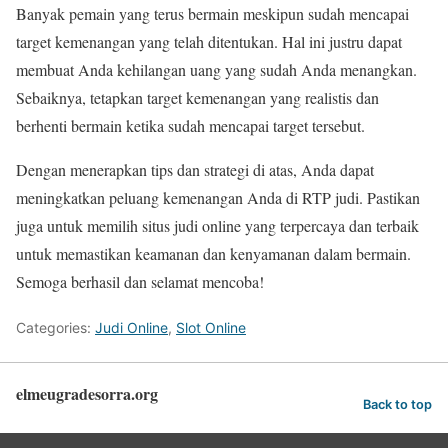
Banyak pemain yang terus bermain meskipun sudah mencapai
target kemenangan yang telah ditentukan. Hal ini justru dapat
membuat Anda kehilangan uang yang sudah Anda menangkan.
Sebaiknya, tetapkan target kemenangan yang realistis dan
berhenti bermain ketika sudah mencapai target tersebut.
Dengan menerapkan tips dan strategi di atas, Anda dapat
meningkatkan peluang kemenangan Anda di RTP judi. Pastikan
juga untuk memilih situs judi online yang terpercaya dan terbaik
untuk memastikan keamanan dan kenyamanan dalam bermain.
Semoga berhasil dan selamat mencoba!
Categories:
Judi Online
,
Slot Online
elmeugradesorra.org
Back to top