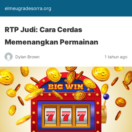
elmeugradesorra.org
RTP Judi: Cara Cerdas
Memenangkan Permainan
Dylan Brown
1 tahun ago