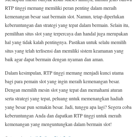
RTP tinggi memang memiliki peran penting dalam meraih
kemenangan besar saat bermain slot. Namun, tetap diperlukan
keberuntungan dan strategi yang tepat dalam bermain. Selain itu,
pemilihan situs slot yang terpercaya dan handal juga merupakan
hal yang tidak kalah pentingnya. Pastikan untuk selalu memilih
situs yang telah terlisensi dan memiliki sistem keamanan yang
baik agar dapat bermain dengan nyaman dan aman.
Dalam kesimpulan, RTP tinggi memang menjadi kunci utama
bagi para pemain slot yang ingin meraih kemenangan besar.
Dengan memilih mesin slot yang tepat dan memahami aturan
serta strategi yang tepat, peluang untuk memenangkan hadiah
yang besar pun semakin besar. Jadi, tunggu apa lagi? Segera coba
keberuntungan Anda dan dapatkan RTP tinggi untuk meraih
kemenangan yang menguntungkan dalam bermain slot!