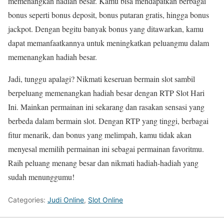
memenangkan hadiah besar. Kamu bisa mendapatkan berbagai
bonus seperti bonus deposit, bonus putaran gratis, hingga bonus
jackpot. Dengan begitu banyak bonus yang ditawarkan, kamu
dapat memanfaatkannya untuk meningkatkan peluangmu dalam
memenangkan hadiah besar.
Jadi, tunggu apalagi? Nikmati keseruan bermain slot sambil
berpeluang memenangkan hadiah besar dengan RTP Slot Hari
Ini. Mainkan permainan ini sekarang dan rasakan sensasi yang
berbeda dalam bermain slot. Dengan RTP yang tinggi, berbagai
fitur menarik, dan bonus yang melimpah, kamu tidak akan
menyesal memilih permainan ini sebagai permainan favoritmu.
Raih peluang menang besar dan nikmati hadiah-hadiah yang
sudah menunggumu!
Categories:
Judi Online
,
Slot Online