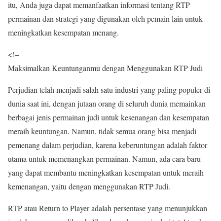
itu, Anda juga dapat memanfaatkan informasi tentang RTP
permainan dan strategi yang digunakan oleh pemain lain untuk
meningkatkan kesempatan menang.
<!–
Maksimalkan Keuntunganmu dengan Menggunakan RTP Judi
Perjudian telah menjadi salah satu industri yang paling populer di
dunia saat ini, dengan jutaan orang di seluruh dunia memainkan
berbagai jenis permainan judi untuk kesenangan dan kesempatan
meraih keuntungan. Namun, tidak semua orang bisa menjadi
pemenang dalam perjudian, karena keberuntungan adalah faktor
utama untuk memenangkan permainan. Namun, ada cara baru
yang dapat membantu meningkatkan kesempatan untuk meraih
kemenangan, yaitu dengan menggunakan RTP Judi.
RTP atau Return to Player adalah persentase yang menunjukkan