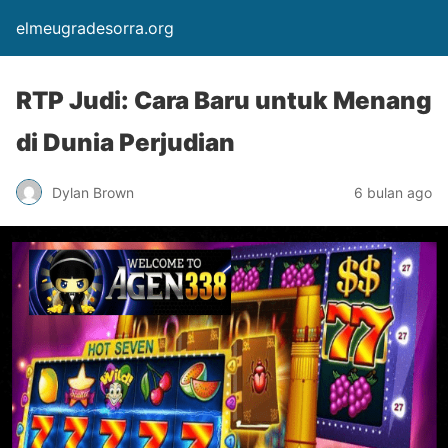
elmeugradesorra.org
RTP Judi: Cara Baru untuk Menang
di Dunia Perjudian
Dylan Brown
6 bulan ago